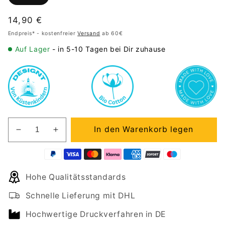
Normaler
14,90 €
Preis
Endpreis* - kostenfreier
Versand
ab 60€
Auf Lager
- in 5-10 Tagen bei Dir zuhause
In den Warenkorb legen
Verringere
Erhöhe
die
die
Menge
Menge
für
für
Hohe Qualitätsstandards
Tasse
Tasse
HAPPY
HAPPY
Schnelle Lieferung mit DHL
EASTER
EASTER
Hochwertige Druckverfahren in DE