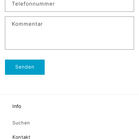
k
Telefonnummer
t
f
Kommentar
o
r
m
u
l
a
Senden
r
Info
Suchen
Kontakt