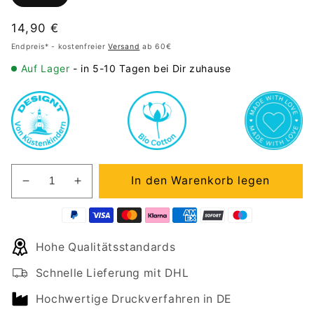
Normaler
14,90 €
Preis
Endpreis* - kostenfreier
Versand
ab 60€
Auf Lager
- in 5-10 Tagen bei Dir zuhause
In den Warenkorb legen
Verringere
Erhöhe
die
die
Menge
Menge
für
für
Hohe Qualitätsstandards
Tasse
Tasse
BEACH
BEACH
Schnelle Lieferung mit DHL
VIBES
VIBES
Hochwertige Druckverfahren in DE