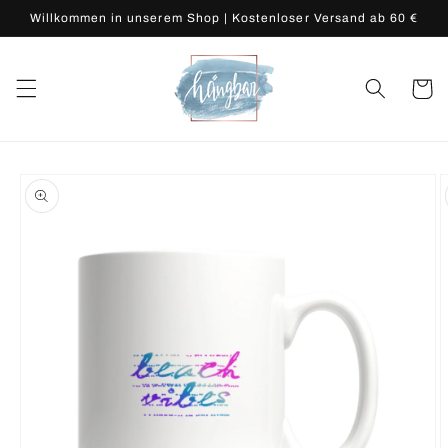
Direkt
Willkommen in unserem Shop | Kostenloser Versand ab 60 €
zum
Inhalt
Warenko
duktinformationen
ingen