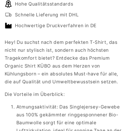
Hohe Qualitätsstandards
Premium
Premium
Organic
Organic
Schnelle Lieferung mit DHL
Shirt
Shirt
Women
Women
Hochwertige Druckverfahren in DE
KÜBO
KÜBO
Hey! Du suchst nach dem perfekten T-Shirt, das
nicht nur stylisch ist, sondern auch höchsten
Tragekomfort bietet? Entdecke das Premium
Organic Shirt KÜBO aus dem Herzen von
Kühlungsborn – ein absolutes Must-have für alle,
die auf Qualität und Umweltbewusstsein setzen.
Die Vorteile im Überblick:
Atmungsaktivität: Das Singlejersey-Gewebe
aus 100% gekämmter ringgesponnener Bio-
Baumwolle sorgt für eine optimale
Luftzirkulation, ideal für sonnige Tage an der