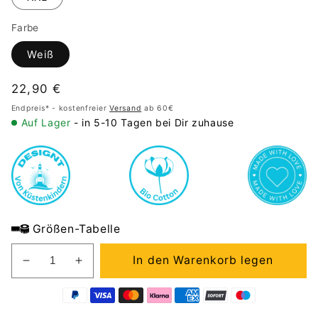
Farbe
Weiß
Normaler
22,90 €
Preis
Endpreis* - kostenfreier
Versand
ab 60€
Auf Lager
- in 5-10 Tagen bei Dir zuhause
Größen-Tabelle
In den Warenkorb legen
Verringere
Erhöhe
die
die
Menge
Menge
für
für