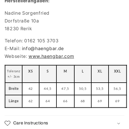
Herstellerangaben:
Nadine Sorgenfried
Dorfstraße 10a
18230 Rerik
Telefon: 0162 105 3703
E-Mail:
info
@haengbar.de
Webseite:
www.haengbar.com
Toleranz
XS
S
M
L
XL
XXL
+/- 3cm
Breite
42
44,5
47,5
50,5
53,5
56,5
Länge
62
64
66
68
69
69
Care Instructions