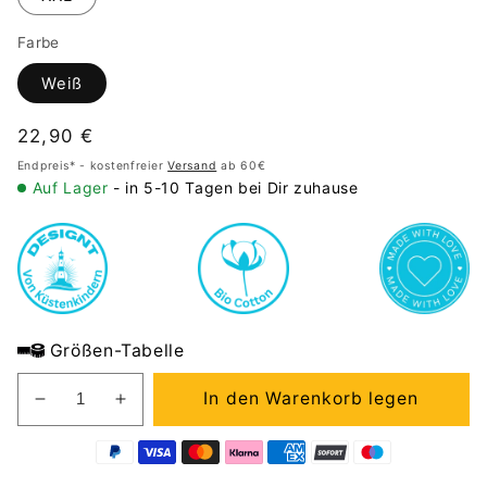
Farbe
Weiß
Normaler
22,90 €
Preis
Endpreis* - kostenfreier
Versand
ab 60€
Auf Lager
- in 5-10 Tagen bei Dir zuhause
Größen-Tabelle
In den Warenkorb legen
Verringere
Erhöhe
die
die
Menge
Menge
für
für