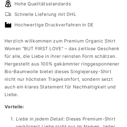
Hohe Qualitätsstandards
Premium
Premium
Organic
Organic
Schnelle Lieferung mit DHL
Shirt
Shirt
Women
Women
Hochwertige Druckverfahren in DE
BUT
BUT
FIRST
FIRST
Herzlich willkommen zum Premium Organic Shirt
LOVE
LOVE
Women "BUT FIRST LOVE" – das zeitlose Geschenk
für alle, die Liebe in ihrer reinsten Form schätzen.
Hergestellt aus 100% gekämmter ringgesponnener
Bio-Baumwolle bietet dieses Singlejersey-Shirt
nicht nur höchsten Tragekomfort, sondern setzt
auch ein klares Statement für Nachhaltigkeit und
Liebe.
Vorteile:
Liebe in jedem Detail:
Dieses Premium-Shirt
verkörpert Liebe nicht nur im Namen. Jeder