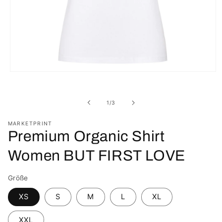
Medien
1
in
Modal
von
1
/
3
öffnen
MARKETPRINT
Premium Organic Shirt
Women BUT FIRST LOVE
Größe
XS
S
M
L
XL
XXL