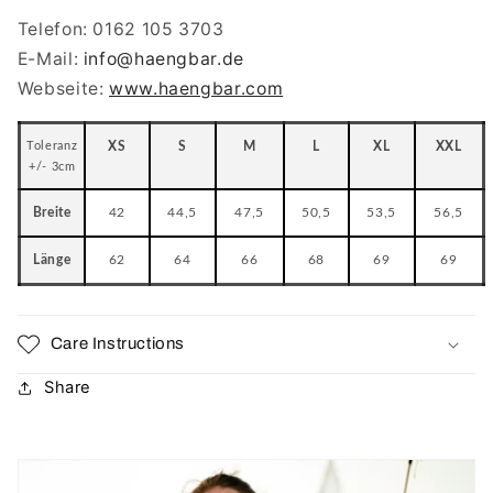
Telefon: 0162 105 3703
E-Mail:
info
@haengbar.de
Webseite:
www.haengbar.com
Toleranz
XS
S
M
L
XL
XXL
+/- 3cm
Breite
42
44,5
47,5
50,5
53,5
56,5
Länge
62
64
66
68
69
69
Care Instructions
Share