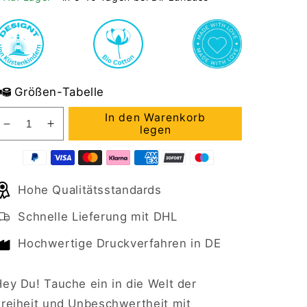
Größen-Tabelle
In den Warenkorb
Verringere
Erhöhe
legen
die
die
Menge
Menge
für
für
Hohe Qualitätsstandards
Premium
Premium
Organic
Organic
Schnelle Lieferung mit DHL
Shirt
Shirt
Kinder
Kinder
Hochwertige Druckverfahren in DE
ICH
ICH
MACH
MACH
MIR
MIR
ey Du! Tauche ein in die Welt der
DIE
DIE
Freiheit und Unbeschwertheit mit