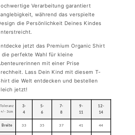
hochwertige Verarbeitung garantiert
anglebigkeit, während das verspielte
Design die Persönlichkeit Deines Kindes
nterstreicht.
Entdecke jetzt das Premium Organic Shirt
 die perfekte Wahl für kleine
Abenteurerinnen mit einer Prise
Frechheit. Lass Dein Kind mit diesem T-
Shirt die Welt entdecken und bestellen
leich jetzt!
Toleranz
3-
5-
7-
9-
12-
+/- 3cm
4
6
8
11
14
Breite
33
35
37
41
44