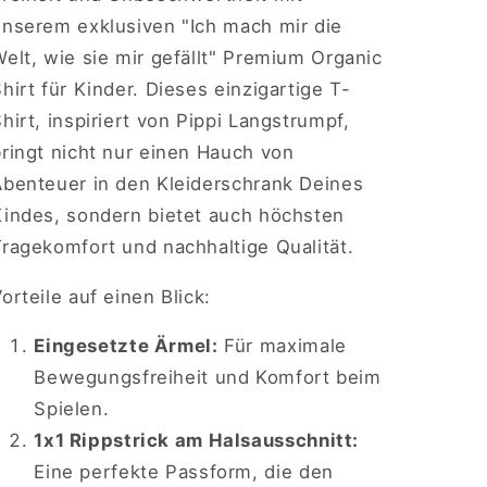
WELT
WELT
unserem exklusiven "Ich mach mir die
WIE
WIE
SIE
SIE
elt, wie sie mir gefällt" Premium Organic
MIR
MIR
hirt für Kinder. Dieses einzigartige T-
GEFÄLLT
GEFÄLLT
hirt, inspiriert von Pippi Langstrumpf,
ringt nicht nur einen Hauch von
Abenteuer in den Kleiderschrank Deines
Kindes, sondern bietet auch höchsten
Tragekomfort und nachhaltige Qualität.
orteile auf einen Blick:
Eingesetzte Ärmel:
Für maximale
Bewegungsfreiheit und Komfort beim
Spielen.
1x1 Rippstrick am Halsausschnitt:
Eine perfekte Passform, die den