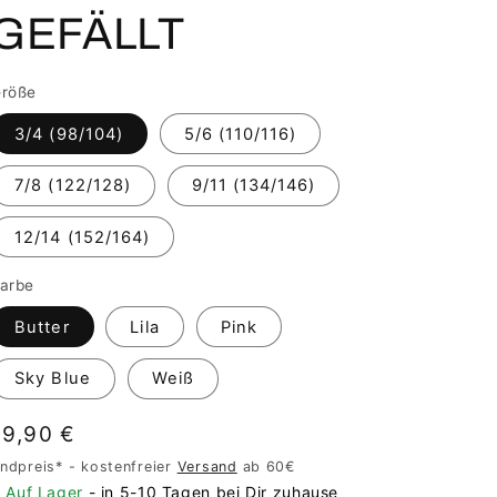
GEFÄLLT
röße
3/4 (98/104)
5/6 (110/116)
7/8 (122/128)
9/11 (134/146)
12/14 (152/164)
arbe
Butter
Lila
Pink
Sky Blue
Weiß
Normaler
19,90 €
Preis
ndpreis* - kostenfreier
Versand
ab 60€
Auf Lager
- in 5-10 Tagen bei Dir zuhause