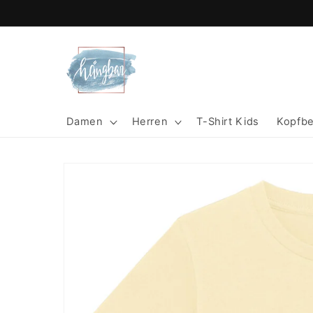
Direkt
zum
Inhalt
Damen
Herren
T-Shirt Kids
Kopfb
Zu
Produktinformationen
springen