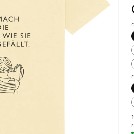
G
F
E