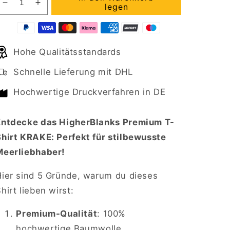
Verringere
Erhöhe
legen
die
die
Menge
Menge
für
für
Hohe Qualitätsstandards
HigherBlanks
HigherBlanks
Premium
Premium
Schnelle Lieferung mit DHL
T-
T-
Shirt
Shirt
Hochwertige Druckverfahren in DE
KRAKE
KRAKE
Entdecke das HigherBlanks Premium T-
Shirt KRAKE: Perfekt für stilbewusste
Meerliebhaber!
Hier sind 5 Gründe, warum du dieses
hirt lieben wirst:
Premium-Qualität
: 100%
hochwertige Baumwolle.