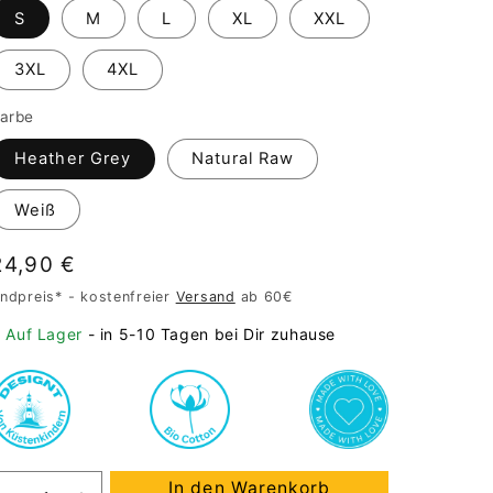
S
M
L
XL
XXL
3XL
4XL
arbe
Heather Grey
Natural Raw
Weiß
Normaler
24,90 €
Preis
ndpreis* - kostenfreier
Versand
ab 60€
Auf Lager
- in 5-10 Tagen bei Dir zuhause
In den Warenkorb