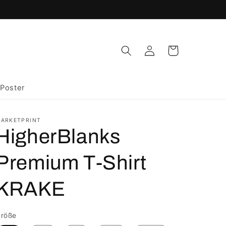
Einloggen
Warenkorb
Poster
ARKETPRINT
HigherBlanks
Premium T-Shirt
KRAKE
röße