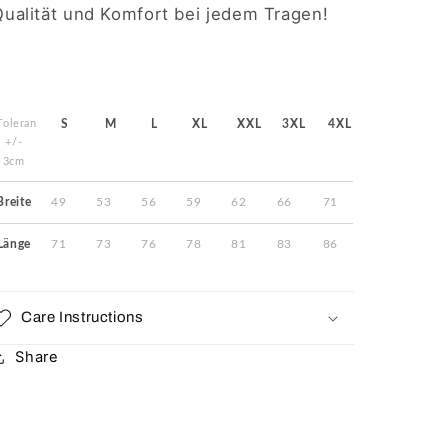
Qualität und Komfort bei jedem Tragen!
Toleranz
S
M
L
XL
XXL
3XL
4XL
+/-
3cm
Breite
49
53
56
59
62
66
71
Länge
71
73
76
78
81
83
86
Care Instructions
Share