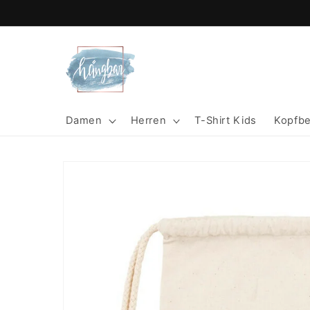
Direkt
zum
Inhalt
Damen
Herren
T-Shirt Kids
Kopfb
Zu
Produktinformationen
springen