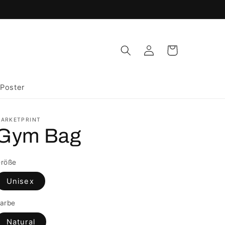
Einloggen
Warenkorb
Poster
ARKETPRINT
Gym Bag
röße
Unisex
arbe
Natural