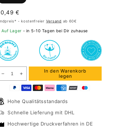
Normaler
10,49 €
Preis
ndpreis* - kostenfreier
Versand
ab 60€
Auf Lager
- in 5-10 Tagen bei Dir zuhause
In den Warenkorb
Verringere
Erhöhe
legen
die
die
Menge
Menge
für
für
Hohe Qualitätsstandards
Gym
Gym
Bag
Bag
Schnelle Lieferung mit DHL
Hochwertige Druckverfahren in DE