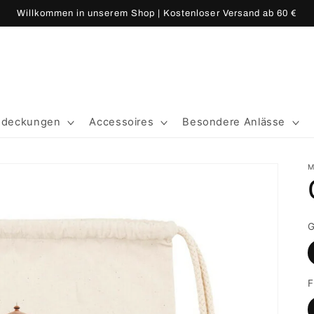
Willkommen in unserem Shop | Kostenloser Versand ab 60 €
edeckungen
Accessoires
Besondere Anlässe
M
G
F