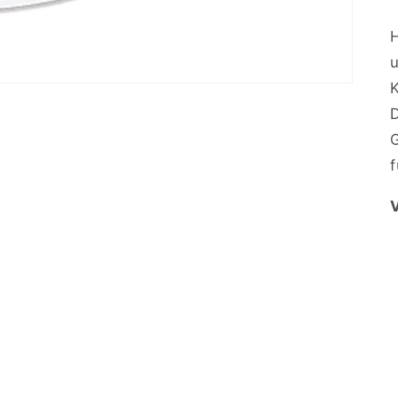
K
D
V