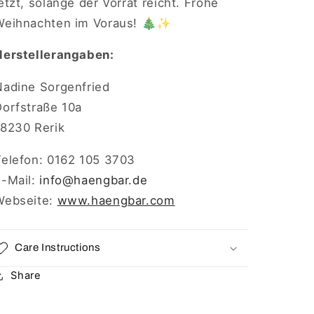
etzt, solange der Vorrat reicht. Frohe
Weihnachten im Voraus! 🎄✨
Herstellerangaben:
Nadine Sorgenfried
Dorfstraße 10a
18230 Rerik
Telefon: 0162 105 3703
E-Mail:
info
@haengbar.de
Webseite:
www.haengbar.com
Care Instructions
Share