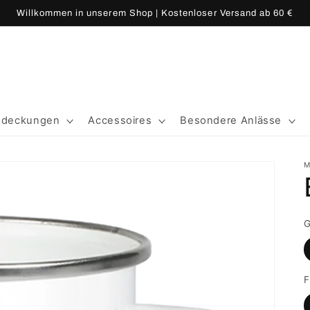
Willkommen in unserem Shop | Kostenloser Versand ab 60 €
edeckungen
Accessoires
Besondere Anlässe
M
G
F