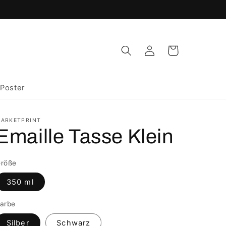
Einloggen
Warenkorb
Poster
ARKETPRINT
Emaille Tasse Klein
röße
350 ml
arbe
Silber
Schwarz