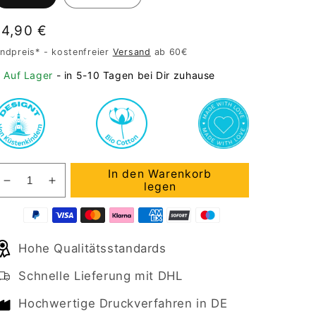
Normaler
14,90 €
Preis
ndpreis* - kostenfreier
Versand
ab 60€
Auf Lager
- in 5-10 Tagen bei Dir zuhause
In den Warenkorb
Verringere
Erhöhe
legen
die
die
Menge
Menge
für
für
Hohe Qualitätsstandards
Emaille
Emaille
Tasse
Tasse
Schnelle Lieferung mit DHL
Klein
Klein
Hochwertige Druckverfahren in DE