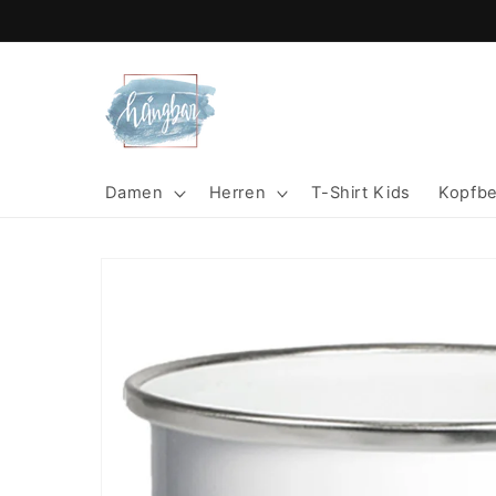
Direkt
zum
Inhalt
Damen
Herren
T-Shirt Kids
Kopfb
Zu
Produktinformationen
springen