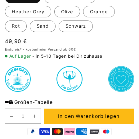
Heather Grey
Olive
Orange
Rot
Sand
Schwarz
Normaler
49,90 €
Preis
Endpreis* - kostenfreier
Versand
ab 60€
Auf Lager
- in 5-10 Tagen bei Dir zuhause
Größen-Tabelle
In den Warenkorb legen
Verringere
Erhöhe
die
die
Menge
Menge