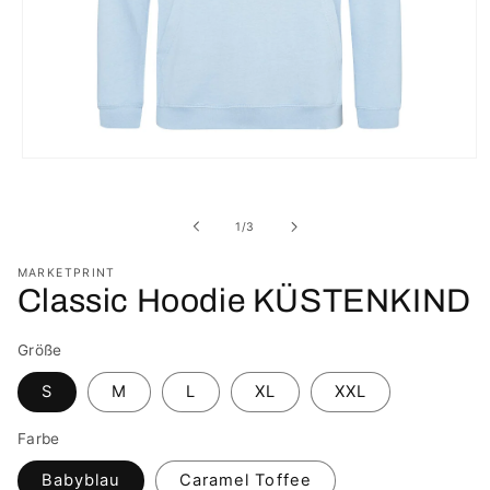
Medien
1
in
Modal
von
1
/
3
öffnen
MARKETPRINT
Classic Hoodie KÜSTENKIND
Größe
S
M
L
XL
XXL
Farbe
Babyblau
Caramel Toffee