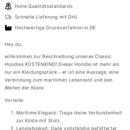
für
für
Hohe Qualitätsstandards
Classic
Classic
Hoodie
Hoodie
Schnelle Lieferung mit DHL
KÜSTENKIND
KÜSTENKIND
Hochwertige Druckverfahren in DE
Hey du,
willkommen zur Beschreibung unseres Classic
Hoodies KÜSTENKIND! Dieser Hoodie ist mehr als
nur ein Kleidungsstück - er ist eine Aussage, eine
Verbindung zum maritimen Lebensstil und den
Weiten der Küste.
Vorteile:
Maritime Eleganz: Trage deine Verbundenheit
zur Küste mit Stolz.
Langlebigkeit: Dank vollständig gefütterter