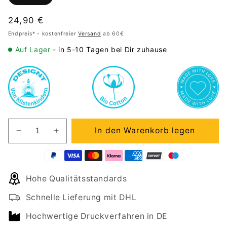
Normaler
24,90 €
Preis
Endpreis* - kostenfreier
Versand
ab 60€
Auf Lager
- in 5-10 Tagen bei Dir zuhause
In den Warenkorb legen
Verringere
Erhöhe
die
die
Menge
Menge
für
für
Hohe Qualitätsstandards
Beanie
Beanie
EASY
EASY
Schnelle Lieferung mit DHL
PEASY
PEASY
Hochwertige Druckverfahren in DE