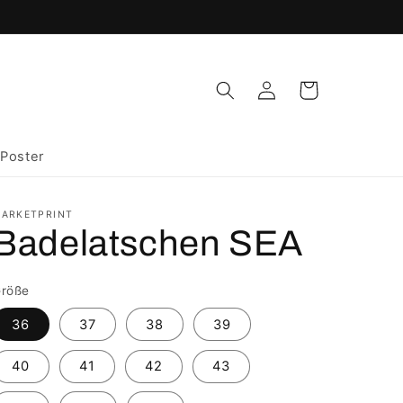
Einloggen
Warenkorb
Poster
ARKETPRINT
Badelatschen SEA
röße
36
37
38
39
40
41
42
43