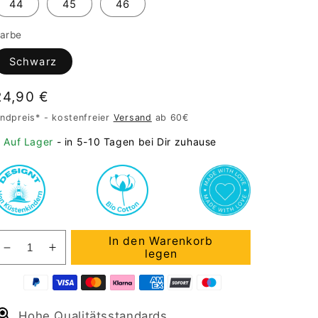
44
45
46
arbe
Schwarz
Normaler
24,90 €
Preis
ndpreis* - kostenfreier
Versand
ab 60€
Auf Lager
- in 5-10 Tagen bei Dir zuhause
In den Warenkorb
Verringere
Erhöhe
legen
die
die
Menge
Menge
für
für
Hohe Qualitätsstandards
Badelatschen
Badelatschen