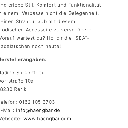
nd erlebe Stil, Komfort und Funktionalität
n einem. Verpasse nicht die Gelegenheit,
deinen Strandurlaub mit diesem
modischen Accessoire zu verschönern.
orauf wartest du? Hol dir die "SEA"-
Badelatschen noch heute!
Herstellerangaben:
Nadine Sorgenfried
Dorfstraße 10a
18230 Rerik
Telefon: 0162 105 3703
E-Mail:
info
@haengbar.de
Webseite:
www.haengbar.com