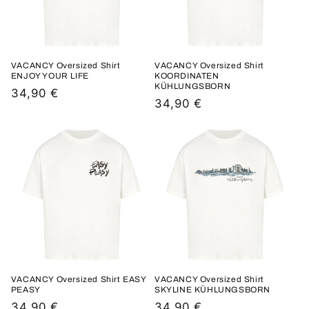
i
e
:
VACANCY Oversized Shirt
VACANCY Oversized Shirt
ENJOY YOUR LIFE
KOORDINATEN
KÜHLUNGSBORN
Normaler
34,90 €
Normaler
34,90 €
Preis
Preis
VACANCY Oversized Shirt EASY
VACANCY Oversized Shirt
PEASY
SKYLINE KÜHLUNGSBORN
Normaler
34,90 €
Normaler
34,90 €