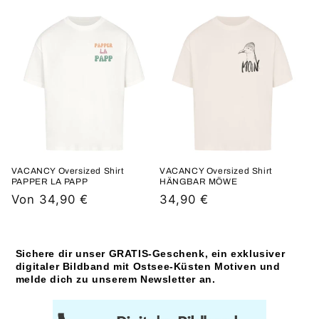
Preis
VACANCY Oversized Shirt
VACANCY Oversized Shirt
PAPPER LA PAPP
HÄNGBAR MÖWE
Normaler
Von 34,90 €
Normaler
34,90 €
Preis
Preis
Sichere dir unser GRATIS-Geschenk, ein exklusiver
digitaler Bildband mit Ostsee-Küsten Motiven und
melde dich zu unserem Newsletter an.