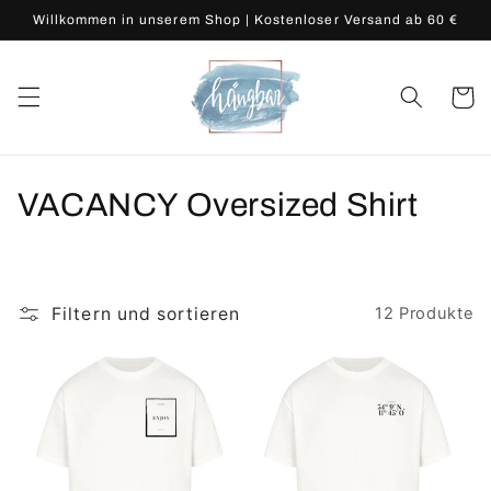
Direkt
Willkommen in unserem Shop | Kostenloser Versand ab 60 €
zum
Inhalt
Warenko
K
VACANCY Oversized Shirt
a
t
Filtern und sortieren
12 Produkte
e
g
o
r