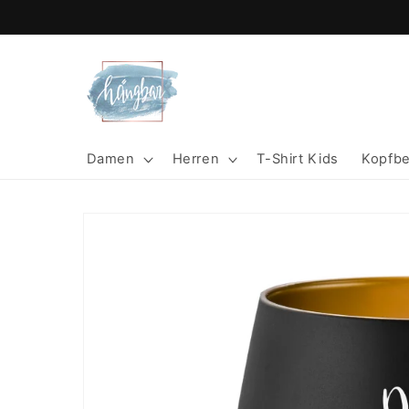
Direkt
zum
Inhalt
Damen
Herren
T-Shirt Kids
Kopfb
Zu
Produktinformationen
springen