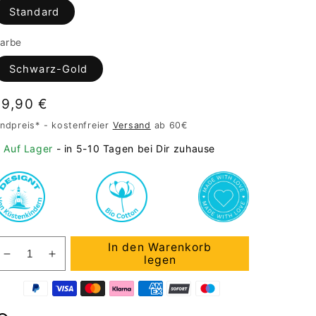
Standard
arbe
Schwarz-Gold
Normaler
19,90 €
Preis
ndpreis* - kostenfreier
Versand
ab 60€
Auf Lager
- in 5-10 Tagen bei Dir zuhause
In den Warenkorb
Verringere
Erhöhe
legen
die
die
Menge
Menge
für
für