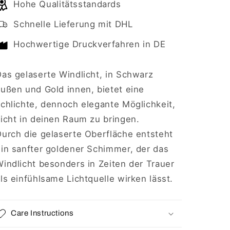
Hohe Qualitätsstandards
Windlicht
Windlicht
die
die
Schnelle Lieferung mit DHL
geheime
geheime
Zutat
Zutat
Hochwertige Druckverfahren in DE
ist
ist
immer
immer
Liebe
Liebe
Das gelaserte Windlicht, in Schwarz
außen und Gold innen, bietet eine
schlichte, dennoch elegante Möglichkeit,
Licht in deinen Raum zu bringen.
Durch die gelaserte Oberfläche entsteht
ein sanfter goldener Schimmer, der das
indlicht besonders in Zeiten der Trauer
ls einfühlsame Lichtquelle wirken lässt.
Care Instructions