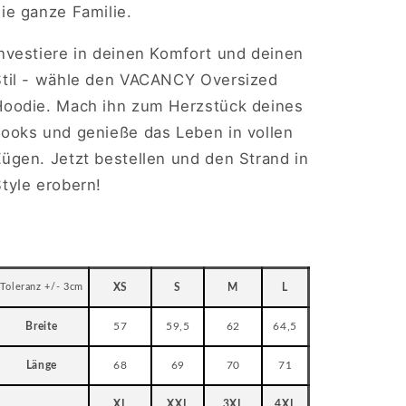
ie ganze Familie.
Investiere in deinen Komfort und deinen
Stil - wähle den VACANCY Oversized
Hoodie. Mach ihn zum Herzstück deines
Looks und genieße das Leben in vollen
ügen. Jetzt bestellen und den Strand in
tyle erobern!
Toleranz +/- 3cm
XS
S
M
L
Breite
57
59,5
62
64,5
Länge
68
69
70
71
XL
XXL
3XL
4XL