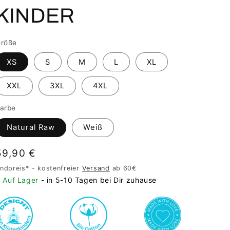
KINDER
röße
XS
S
M
L
XL
XXL
3XL
4XL
arbe
Natural Raw
Weiß
Normaler
59,90 €
Preis
ndpreis* - kostenfreier
Versand
ab 60€
Auf Lager
- in 5-10 Tagen bei Dir zuhause