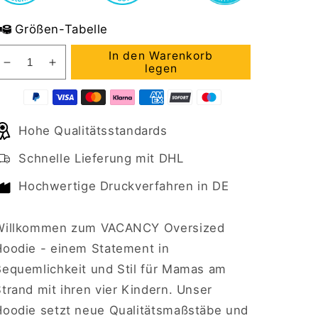
Größen-Tabelle
In den Warenkorb
Verringere
Erhöhe
legen
die
die
Menge
Menge
für
für
Hohe Qualitätsstandards
VACANCY
VACANCY
Oversized
Oversized
Schnelle Lieferung mit DHL
Hoodie
Hoodie
MAMA
MAMA
Hochwertige Druckverfahren in DE
AM
AM
STRAND
STRAND
MIT
MIT
Willkommen zum VACANCY Oversized
VIER
VIER
Hoodie - einem Statement in
KINDER
KINDER
Bequemlichkeit und Stil für Mamas am
trand mit ihren vier Kindern. Unser
Hoodie setzt neue Qualitätsmaßstäbe und