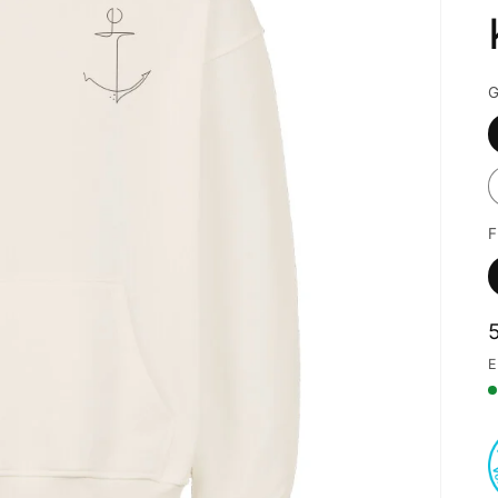
G
F
E