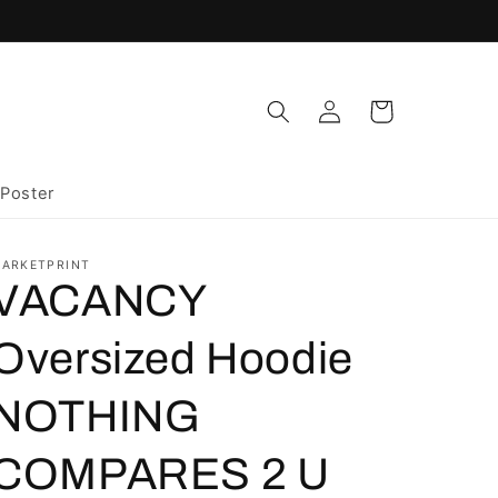
Einloggen
Warenkorb
Poster
ARKETPRINT
VACANCY
Oversized Hoodie
NOTHING
COMPARES 2 U