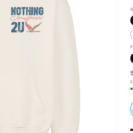
G
F
E