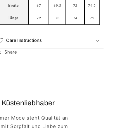
Breite
67
69,5
72
74,5
Länge
72
73
74
75
Care Instructions
Share
 Küstenliebhaber
imer Mode steht Qualität an
 mit Sorgfalt und Liebe zum