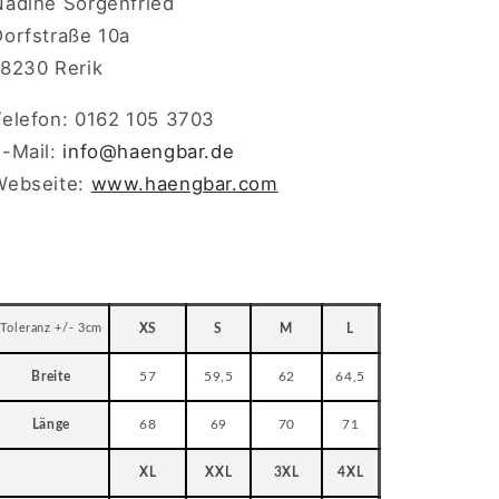
Nadine Sorgenfried
Dorfstraße 10a
18230 Rerik
Telefon: 0162 105 3703
E-Mail:
info
@haengbar.de
Webseite:
www.haengbar.com
Toleranz +/- 3cm
XS
S
M
L
Breite
57
59,5
62
64,5
Länge
68
69
70
71
XL
XXL
3XL
4XL