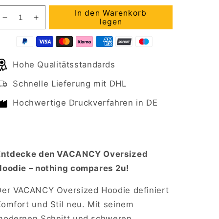
In den Warenkorb
Verringere
Erhöhe
legen
die
die
Menge
Menge
für
für
Hohe Qualitätsstandards
VACANCY
VACANCY
Oversized
Oversized
Schnelle Lieferung mit DHL
Hoodie
Hoodie
NOTHING
NOTHING
Hochwertige Druckverfahren in DE
COMPARES
COMPARES
2
2
U
U
Entdecke den VACANCY Oversized
Hoodie – nothing compares 2u!
Der VACANCY Oversized Hoodie definiert
Komfort und Stil neu. Mit seinem
modernen Schnitt und schweren