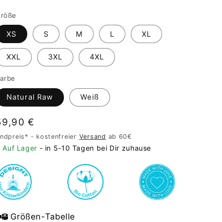
röße
XS
S
M
L
XL
XXL
3XL
4XL
arbe
Natural Raw
Weiß
Normaler
59,90 €
Preis
ndpreis* - kostenfreier
Versand
ab 60€
Auf Lager
- in 5-10 Tagen bei Dir zuhause
Größen-Tabelle