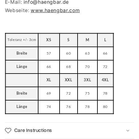
E-Mail:
info
@haengbar.de
Webseite:
www.haengbar.com
Toleranz +/- 3cm
XS
S
M
L
Breite
57
60
63
66
Länge
66
68
70
72
XL
XXL
3XL
4XL
Breite
69
72
75
78
Länge
74
76
78
80
Care Instructions