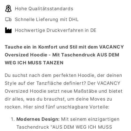
für
für
Hohe Qualitätsstandards
VACANCY
VACANCY
Oversized
Oversized
Schnelle Lieferung mit DHL
Hoodie
Hoodie
-
-
Hochwertige Druckverfahren in DE
Mit
Mit
Taschendruck
Taschendruck
Tauche ein in Komfort und Stil mit dem VACANCY
AUS
AUS
DEM
DEM
Oversized Hoodie - Mit Taschendruck AUS DEM
WEG
WEG
WEG ICH MUSS TANZEN
ICH
ICH
MUSS
MUSS
Du suchst nach dem perfekten Hoodie, der deinen
TANZEN
TANZEN
Style auf der Tanzfläche definiert? Der VACANCY
Oversized Hoodie setzt neue Maßstäbe und bietet
dir alles, was du brauchst, um deine Moves zu
rocken. Hier sind fünf unschlagbare Vorteile:
Modernes Design:
Mit seinem einzigartigen
Taschendruck "AUS DEM WEG ICH MUSS