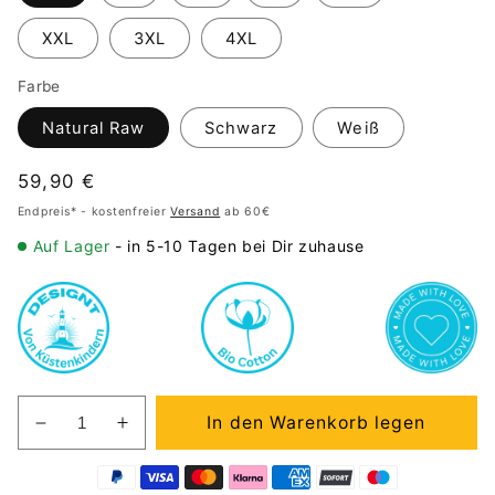
XXL
3XL
4XL
Farbe
Natural Raw
Schwarz
Weiß
Normaler
59,90 €
Preis
Endpreis* - kostenfreier
Versand
ab 60€
Auf Lager
- in 5-10 Tagen bei Dir zuhause
In den Warenkorb legen
Verringere
Erhöhe
die
die
Menge
Menge