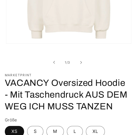
Medien
1
in
Modal
von
1
/
3
öffnen
MARKETPRINT
VACANCY Oversized Hoodie
- Mit Taschendruck AUS DEM
WEG ICH MUSS TANZEN
Größe
XS
S
M
L
XL