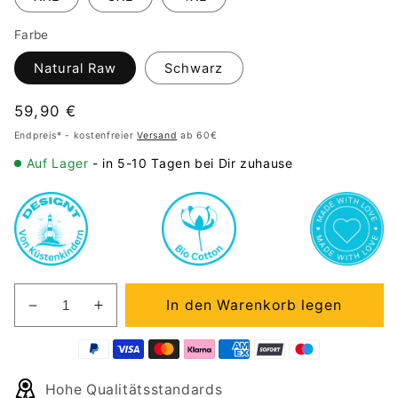
Farbe
Natural Raw
Schwarz
Normaler
59,90 €
Preis
Endpreis* - kostenfreier
Versand
ab 60€
Auf Lager
- in 5-10 Tagen bei Dir zuhause
In den Warenkorb legen
Verringere
Erhöhe
die
die
Menge
Menge
für
für
Hohe Qualitätsstandards
VACANCY
VACANCY