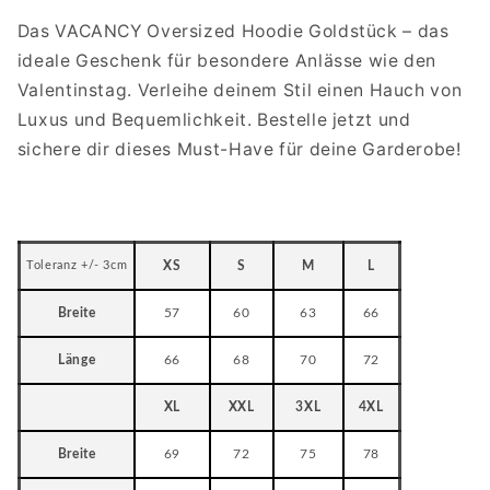
Das VACANCY Oversized Hoodie Goldstück – das
ideale Geschenk für besondere Anlässe wie den
Valentinstag. Verleihe deinem Stil einen Hauch von
Luxus und Bequemlichkeit. Bestelle jetzt und
sichere dir dieses Must-Have für deine Garderobe!
Toleranz +/- 3cm
XS
S
M
L
Breite
57
60
63
66
Länge
66
68
70
72
XL
XXL
3XL
4XL
Breite
69
72
75
78