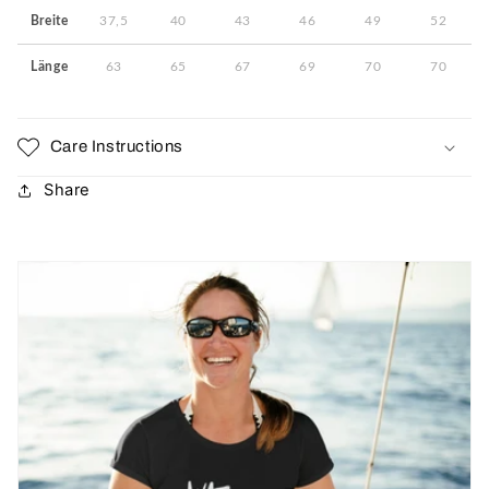
Breite
37,5
40
43
46
49
52
Länge
63
65
67
69
70
70
Care Instructions
Share