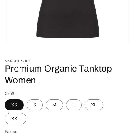
Medien
1
in
Modal
MARKETPRINT
öffnen
Premium Organic Tanktop
Women
Größe
XS
S
M
L
XL
XXL
Farbe