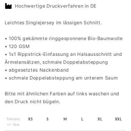
Women
Women
Hochwertige Druckverfahren in DE
Leichtes Singlejersey im lässigen Schnitt.
• 100% gekämmte ringgesponnene Bio-Baumwolle
• 120 GSM
• 1x1 Rippstrick-Einfassung an Halsausschnitt und
Ärmelansätzen, schmale Doppelabsteppung
• abgesetztes Nackenband
• schmale Doppelabsteppung am unterem Saum
Bitte mit ähnlichen Farben auf links waschen und
den Druck nicht bügeln.
Toleranz
XS
S
M
L
XL
XXL
+/- 3cm