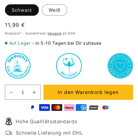
Schwarz
Weiß
Normaler
11,99 €
Preis
Endpreis* - kostenfreier
Versand
ab 60€
Auf Lager
- in 5-10 Tagen bei Dir zuhause
In den Warenkorb legen
Verringere
Erhöhe
die
die
Menge
Menge
für
für
Hohe Qualitätsstandards
Premium
Premium
Organic
Organic
Schnelle Lieferung mit DHL
Tanktop
Tanktop