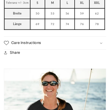
Toleranz +/- 3cm
S
M
L
XL
XXL
Breite
50
53
56
59
62
Länge
69
72
74
76
78
Care Instructions
Share