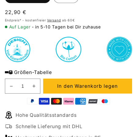
Normaler
22,90 €
Preis
Endpreis* - kostenfreier
Versand
ab 60€
Auf Lager
- in 5-10 Tagen bei Dir zuhause
Größen-Tabelle
In den Warenkorb legen
Verringere
Erhöhe
die
die
Menge
Menge
für
für
Hohe Qualitätsstandards
Premium
Premium
Organic
Organic
Schnelle Lieferung mit DHL
Shirt
Shirt
AHOI
AHOI