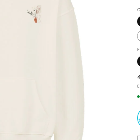
G
F
E