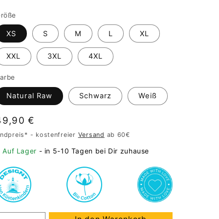
röße
XS
S
M
L
XL
XXL
3XL
4XL
arbe
Natural Raw
Schwarz
Weiß
Normaler
49,90 €
Preis
ndpreis* - kostenfreier
Versand
ab 60€
Auf Lager
- in 5-10 Tagen bei Dir zuhause