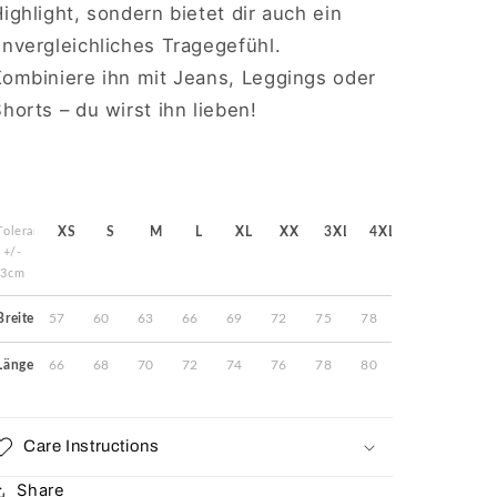
ighlight, sondern bietet dir auch ein
nvergleichliches Tragegefühl.
Kombiniere ihn mit Jeans, Leggings oder
horts – du wirst ihn lieben!
Toleranz
XS
S
M
L
XL
XXL
3XL
4XL
+/-
3cm
Breite
57
60
63
66
69
72
75
78
Länge
66
68
70
72
74
76
78
80
Care Instructions
Share