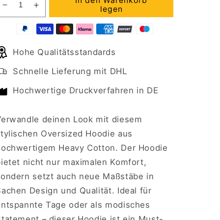
In den Warenkorb
Verringere
Erhöhe
legen
die
die
Menge
Menge
für
für
Hohe Qualitätsstandards
Oversized
Oversized
Hoodie
Hoodie
Schnelle Lieferung mit DHL
–
–
Kuscheliger
Kuscheliger
Hochwertige Druckverfahren in DE
Komfort
Komfort
trifft
trifft
auf
auf
Verwandle deinen Look mit diesem
modernen
modernen
stylischen Oversized Hoodie aus
Stil
Stil
hochwertigem Heavy Cotton. Der Hoodie
bietet nicht nur maximalen Komfort,
sondern setzt auch neue Maßstäbe in
achen Design und Qualität. Ideal für
entspannte Tage oder als modisches
Statement – dieser Hoodie ist ein Must-