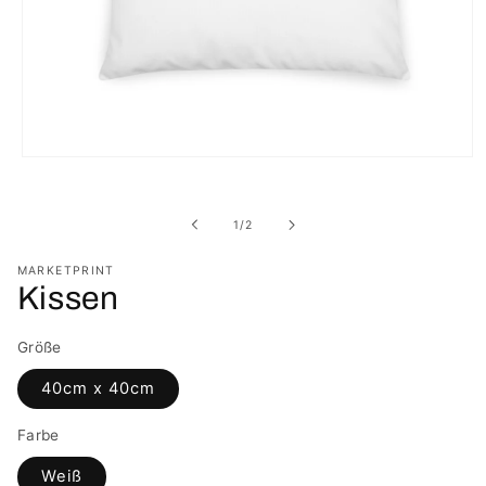
Medien
1
in
Modal
von
1
/
2
öffnen
MARKETPRINT
Kissen
Größe
40cm x 40cm
Farbe
Weiß