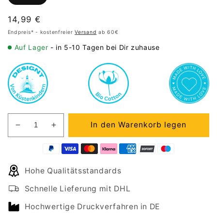
Normaler
14,99 €
Preis
Endpreis* - kostenfreier
Versand
ab 60€
Auf Lager
- in 5-10 Tagen bei Dir zuhause
In den Warenkorb legen
Verringere
Erhöhe
die
die
Menge
Menge
für
für
Hohe Qualitätsstandards
Kissen
Kissen
Schnelle Lieferung mit DHL
Hochwertige Druckverfahren in DE