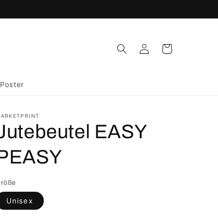
Einloggen
Warenkorb
Poster
ARKETPRINT
Jutebeutel EASY
PEASY
röße
Unisex