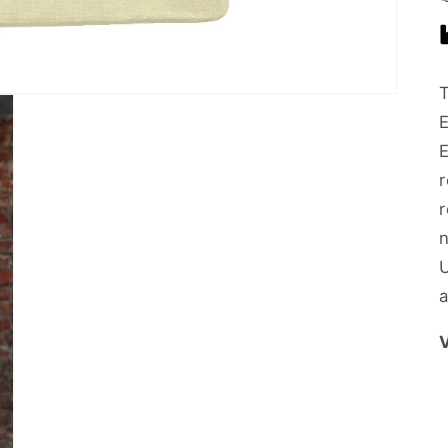
n
a
V