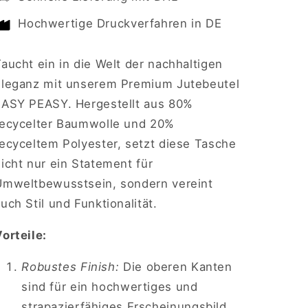
PEASY
PEASY
Hochwertige Druckverfahren in DE
Taucht
ein in die Welt der nachhaltigen
Eleganz mit unserem Premium Jutebeutel
EASY PEASY. Hergestellt aus 80%
recycelter Baumwolle und 20%
recyceltem Polyester, setzt diese Tasche
icht nur ein Statement für
Umweltbewusstsein, sondern vereint
uch Stil und Funktionalität.
orteile:
Robustes Finish:
Die oberen Kanten
sind für ein hochwertiges und
strapazierfähiges Erscheinungsbild