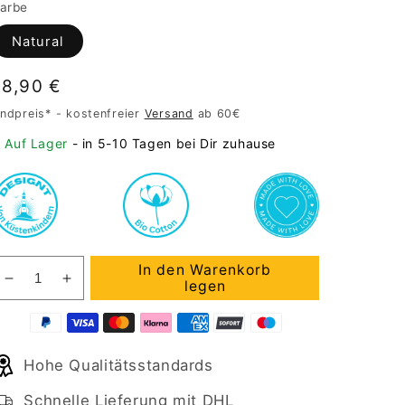
arbe
Natural
Normaler
18,90 €
Preis
ndpreis* - kostenfreier
Versand
ab 60€
Auf Lager
- in 5-10 Tagen bei Dir zuhause
In den Warenkorb
Verringere
Erhöhe
legen
die
die
Menge
Menge
für
für
Hohe Qualitätsstandards
Jutebeutel
Jutebeutel
EASY
EASY
Schnelle Lieferung mit DHL