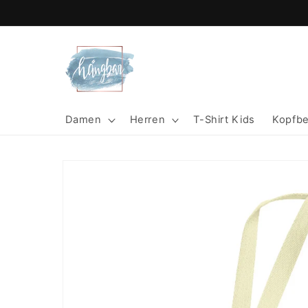
Direkt
zum
Inhalt
Damen
Herren
T-Shirt Kids
Kopfb
Zu
Produktinformationen
springen