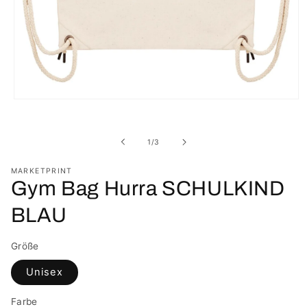
Medien
1
in
Modal
von
1
/
3
öffnen
MARKETPRINT
Gym Bag Hurra SCHULKIND
BLAU
Größe
Unisex
Farbe