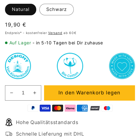
Natural
Schwarz
Normaler
19,90 €
Preis
Endpreis* - kostenfreier
Versand
ab 60€
Auf Lager
- in 5-10 Tagen bei Dir zuhause
In den Warenkorb legen
Verringere
Erhöhe
die
die
Menge
Menge
für
für
Hohe Qualitätsstandards
Gym
Gym
Bag
Bag
Schnelle Lieferung mit DHL
Hurra
Hurra