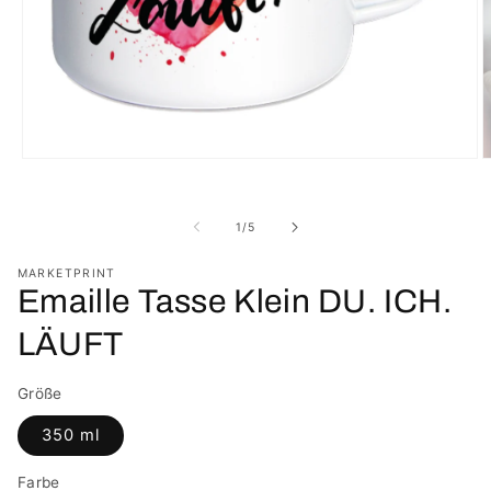
Medien
M
1
2
in
i
Modal
M
von
1
/
5
öffnen
ö
MARKETPRINT
Emaille Tasse Klein DU. ICH.
LÄUFT
Größe
350 ml
Farbe