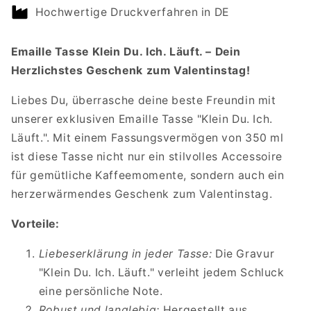
DU.
DU.
Hochwertige Druckverfahren in DE
ICH.
ICH.
LÄUFT
LÄUFT
Emaille Tasse Klein Du. Ich. Läuft. – Dein
Herzlichstes Geschenk zum Valentinstag!
Liebes Du, überrasche deine beste Freundin mit
unserer exklusiven Emaille Tasse "Klein Du. Ich.
Läuft.". Mit einem Fassungsvermögen von 350 ml
ist diese Tasse nicht nur ein stilvolles Accessoire
für gemütliche Kaffeemomente, sondern auch ein
herzerwärmendes Geschenk zum Valentinstag.
Vorteile:
Liebeserklärung in jeder Tasse:
Die Gravur
"Klein Du. Ich. Läuft." verleiht jedem Schluck
eine persönliche Note.
Robust und langlebig:
Hergestellt aus