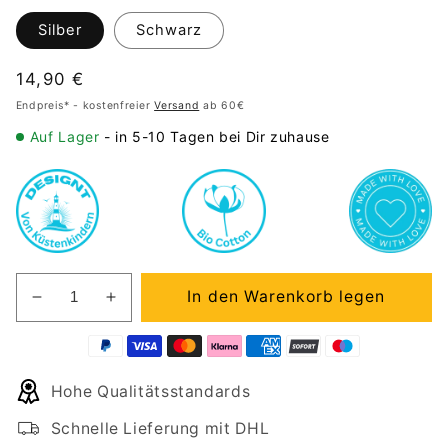
Silber
Schwarz
Normaler
14,90 €
Preis
Endpreis* - kostenfreier
Versand
ab 60€
Auf Lager
- in 5-10 Tagen bei Dir zuhause
In den Warenkorb legen
Verringere
Erhöhe
die
die
Menge
Menge
für
für
Hohe Qualitätsstandards
Emaille
Emaille
Tasse
Tasse
Schnelle Lieferung mit DHL
Klein
Klein