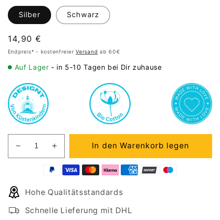
Silber
Schwarz
Normaler
14,90 €
Preis
Endpreis* - kostenfreier
Versand
ab 60€
Auf Lager
- in 5-10 Tagen bei Dir zuhause
In den Warenkorb legen
Verringere
Erhöhe
die
die
Menge
Menge
für
für
Hohe Qualitätsstandards
Emaille
Emaille
Tasse
Tasse
Schnelle Lieferung mit DHL
Klein
Klein