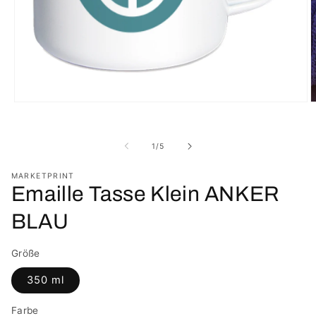
Medien
M
1
2
in
i
Modal
M
von
1
/
5
öffnen
ö
MARKETPRINT
Emaille Tasse Klein ANKER
BLAU
Größe
350 ml
Farbe