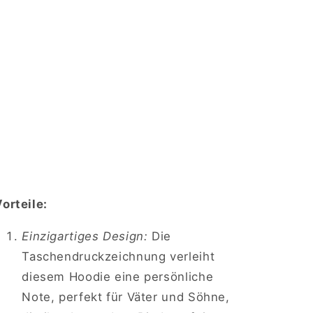
deine
Verbundenheit
zu
Familie
und
Vaterschaft
zu
zeigen.
orteile:
Einzigartiges Design:
Die
Taschendruckzeichnung verleiht
diesem Hoodie eine persönliche
Note, perfekt für Väter und Söhne,