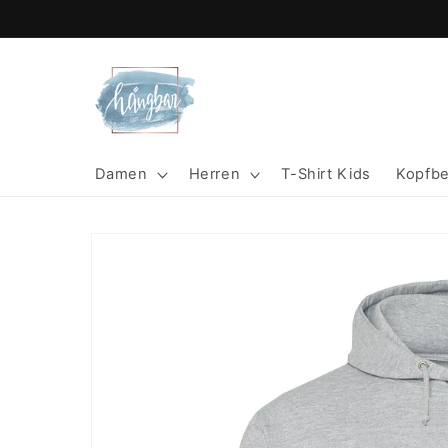
Direkt
zum
Inhalt
Damen
Herren
T-Shirt Kids
Kopfb
Zu
Produktinformationen
springen