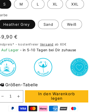
S
M
L
XL
XXL
arbe
Heather Grey
Sand
Weiß
Normaler
49,90 €
Preis
ndpreis* - kostenfreier
Versand
ab 60€
Auf Lager
- in 5-10 Tagen bei Dir zuhause
Größen-Tabelle
In den Warenkorb
Verringere
Erhöhe
legen
Entdecke
die
die
den
Menge
Menge