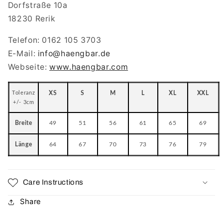
Dorfstraße 10a
18230 Rerik
Telefon: 0162 105 3703
E-Mail:
info
@haengbar.de
Webseite:
www.haengbar.com
Toleranz
XS
S
M
L
XL
XXL
+/- 3cm
Breite
49
51
56
61
65
69
Länge
64
67
70
73
76
79
Care Instructions
Share