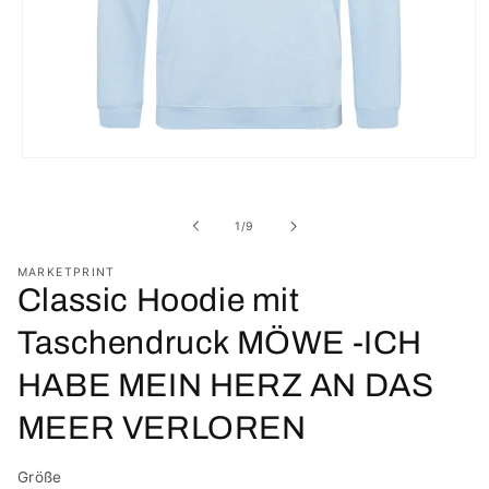
Medien
1
in
Modal
von
1
/
9
öffnen
MARKETPRINT
Classic Hoodie mit
Taschendruck MÖWE -ICH
HABE MEIN HERZ AN DAS
MEER VERLOREN
Größe