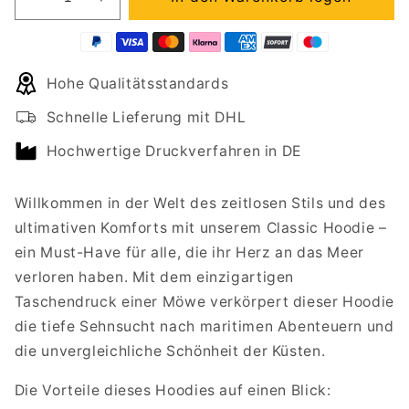
Verringere
Erhöhe
die
die
Menge
Menge
für
für
Hohe Qualitätsstandards
Classic
Classic
Hoodie
Hoodie
Schnelle Lieferung mit DHL
mit
mit
Taschendruck
Taschendruck
Hochwertige Druckverfahren in DE
MÖWE
MÖWE
-
-
Willkommen in der Welt des zeitlosen Stils und des
ICH
ICH
HABE
HABE
ultimativen Komforts mit unserem Classic Hoodie –
MEIN
MEIN
ein Must-Have für alle, die ihr Herz an das Meer
HERZ
HERZ
verloren haben. Mit dem einzigartigen
AN
AN
Taschendruck einer Möwe verkörpert dieser Hoodie
DAS
DAS
MEER
MEER
die tiefe Sehnsucht nach maritimen Abenteuern und
VERLOREN
VERLOREN
die unvergleichliche Schönheit der Küsten.
Die Vorteile dieses Hoodies auf einen Blick: