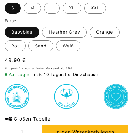
S
M
L
XL
XXL
Farbe
Babyblau
Heather Grey
Orange
Rot
Sand
Weiß
Normaler
49,90 €
Preis
Endpreis* - kostenfreier
Versand
ab 60€
Auf Lager
- in 5-10 Tagen bei Dir zuhause
Größen-Tabelle
In den Warenkorb legen