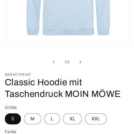
Medien
1
in
Modal
von
1
/
3
öffnen
MARKETPRINT
Classic Hoodie mit
Taschendruck MOIN MÖWE
Größe
S
M
L
XL
XXL
Farbe