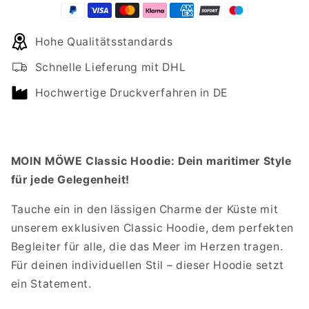
Menge
Menge
für
für
Hohe Qualitätsstandards
Classic
Classic
Hoodie
Hoodie
Schnelle Lieferung mit DHL
mit
mit
Taschendruck
Taschendruck
Hochwertige Druckverfahren in DE
MOIN
MOIN
MÖWE
MÖWE
MOIN MÖWE Classic Hoodie: Dein maritimer Style
für jede Gelegenheit!
Tauche ein in den lässigen Charme der Küste mit
unserem exklusiven Classic Hoodie, dem perfekten
Begleiter für alle, die das Meer im Herzen tragen.
Für deinen individuellen Stil – dieser Hoodie setzt
ein Statement.