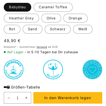
Babyblau
Caramel Toffee
Heather Grey
Olive
Orange
Rot
Sand
Schwarz
Weiß
Normaler
49,90 €
Preis
Endpreis* - kostenfreier
Versand
ab 60€
Auf Lager
- in 5-10 Tagen bei Dir zuhause
Größen-Tabelle
In den Warenkorb legen
Verringere
Erhöhe
die
die