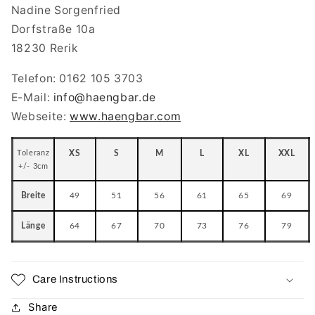
Nadine Sorgenfried
Dorfstraße 10a
18230 Rerik
Telefon: 0162 105 3703
E-Mail:
info
@haengbar.de
Webseite:
www.haengbar.com
Toleranz
XS
S
M
L
XL
XXL
+/- 3cm
Breite
49
51
56
61
65
69
Länge
64
67
70
73
76
79
Care Instructions
Share