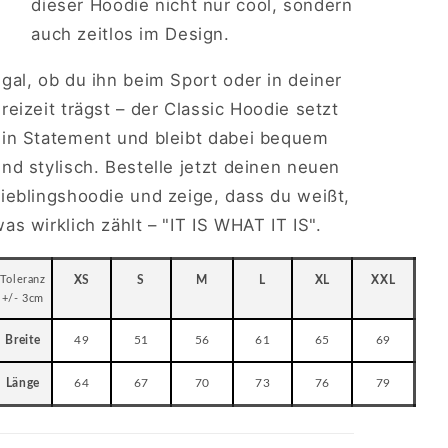
dieser Hoodie nicht nur cool, sondern
auch zeitlos im Design.
gal, ob du ihn beim Sport oder in deiner
reizeit trägst – der Classic Hoodie setzt
ein Statement und bleibt dabei bequem
nd stylisch. Bestelle jetzt deinen neuen
Lieblingshoodie und zeige, dass du weißt,
as wirklich zählt – "IT IS WHAT IT IS".
Toleranz
XS
S
M
L
XL
XXL
+/- 3cm
Breite
49
51
56
61
65
69
Länge
64
67
70
73
76
79