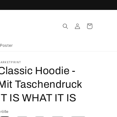
Einloggen
Warenkorb
Poster
ARKETPRINT
Classic Hoodie -
Mit Taschendruck
IT IS WHAT IT IS
röße