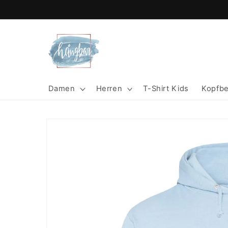
Direkt
zum
Inhalt
Damen
Herren
T-Shirt Kids
Kopfb
Zu
Produktinformationen
springen