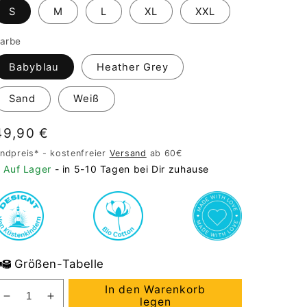
S
M
L
XL
XXL
arbe
Babyblau
Heather Grey
Sand
Weiß
Normaler
49,90 €
Preis
ndpreis* - kostenfreier
Versand
ab 60€
Auf Lager
- in 5-10 Tagen bei Dir zuhause
Größen-Tabelle
In den Warenkorb
Verringere
Erhöhe
legen