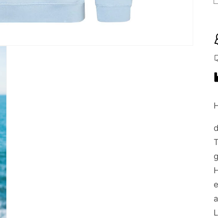
T
H
L