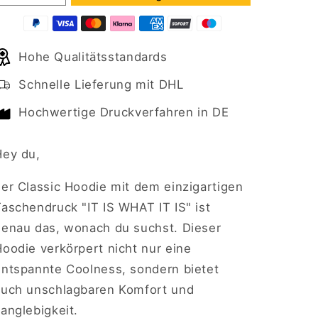
die
die
Menge
Menge
für
für
Hohe Qualitätsstandards
Classic
Classic
Hoodie
Hoodie
Schnelle Lieferung mit DHL
-
-
Mit
Mit
Hochwertige Druckverfahren in DE
Taschendruck
Taschendruck
IT
IT
IS
IS
Hey du,
WHAT
WHAT
IT
IT
der Classic Hoodie mit dem einzigartigen
IS
IS
aschendruck "IT IS WHAT IT IS" ist
genau das, wonach du suchst. Dieser
oodie verkörpert nicht nur eine
entspannte Coolness, sondern bietet
auch unschlagbaren Komfort und
anglebigkeit.