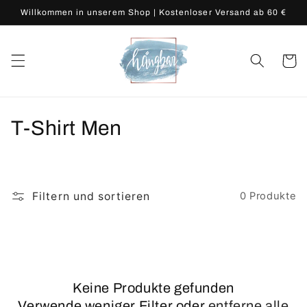
Direkt
Willkommen in unserem Shop | Kostenloser Versand ab 60 €
zum
Inhalt
Warenko
K
T-Shirt Men
a
t
Filtern und sortieren
0 Produkte
e
g
o
r
Keine Produkte gefunden
Verwende weniger Filter oder
entferne alle